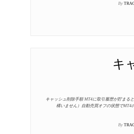
By
TRA
キ
キャッシュ削除手順 MT4に取引履歴が貯まる
構いません）自動売買オフの状態でMT4
By
TRA