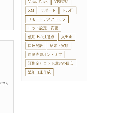
Virtue Forex
VPS契約
XM
サポート
ドル円
リモートデスクトップ
ロット設定・変更
使用上の注意点
入出金
口座開設
結果・実績
自動売買オン・オフ
証拠金とロット設定の目安
追加口座作成
度でも