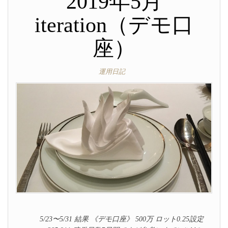
2019年5月
iteration（デモ口
座）
運用日記
5/23〜5/31 結果 《デモ口座》 500万 ロット0.25設定