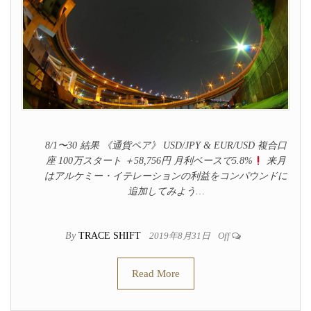
8/1〜30 結果 《通貨ペア》 USD/JPY & EUR/USD 複合口
座 100万スタート ＋58,756円 月利ベースで5.8%
来月
はアルケミー・イテレーションの利益をコンパウンドに
追加してみよう…
By
TRACE SHIFT
2019年8月31日
Off
Read More