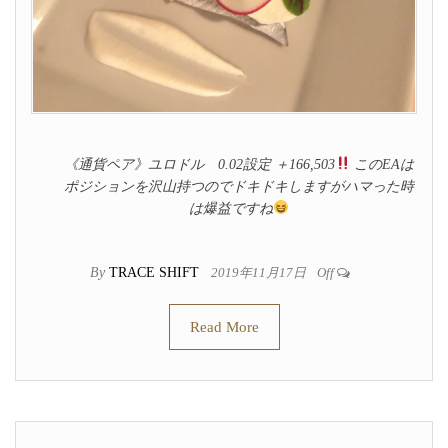
《通貨ペア》ユロドル 0.02設定 ＋166,503
このEAは
ポジションを沢山持つのでドキドキしますがハマった時
は爆益ですね
By
TRACE SHIFT
2019年11月17日
Off
Read More