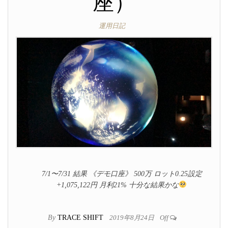
座）
運用日記
7/1〜7/31 結果 《デモ口座》 500万 ロット0.25設定
+1,075,122円 月利21% 十分な結果かな
By
TRACE SHIFT
2019年8月24日
Off