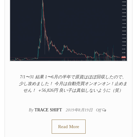
7/1〜31 結果 1〜6月の半年で原資はほぼ回収したので、
少し攻めました！ 今月は自動売買オンオンオン！止めま
せん！ ＋56,826円 良い子は真似しないように（笑）
By
TRACE SHIFT
2019年8月19日
Off
Read More