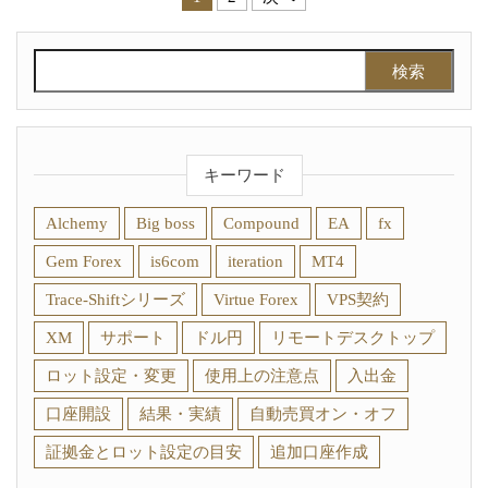
投稿のページ送り
検索:
キーワード
Alchemy
Big boss
Compound
EA
fx
Gem Forex
is6com
iteration
MT4
Trace-Shiftシリーズ
Virtue Forex
VPS契約
XM
サポート
ドル円
リモートデスクトップ
ロット設定・変更
使用上の注意点
入出金
口座開設
結果・実績
自動売買オン・オフ
証拠金とロット設定の目安
追加口座作成