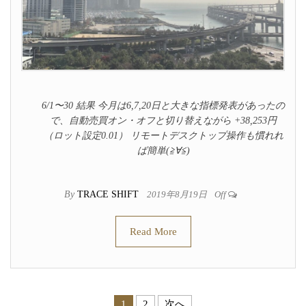
6/1〜30 結果 今月は6,7,20日と大きな指標発表があったの
で、自動売買オン・オフと切り替えながら +38,253円
（ロット設定0.01） リモートデスクトップ操作も慣れれ
ば簡単(≧∀≦)
By
TRACE SHIFT
2019年8月19日
Off
Read More
1
2
次へ